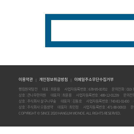
이용약관
개인정보취급방침
이메일주소무단수집거부
행림원외탕전
대표 : 최윤용
사업자등록번호 : 678-95-00702
문의전화 : 010-7
상호 : 큰나무한의원
대표자 : 최윤용
사업자등록번호 : 489-12-01239
문의전화 :
상호 : 주식회사 살구나무숲
대표자 : 김동호
사업자등록번호 : 743-81-01430
상호 : 주식회사 으뜸생약
대표자 : 최민정
사업자등록번호 : 471-88-00933
문의
COPYRIGHT © SINCE 2020 HANGLIM WONOE. ALL RIGHTS RESERVED.