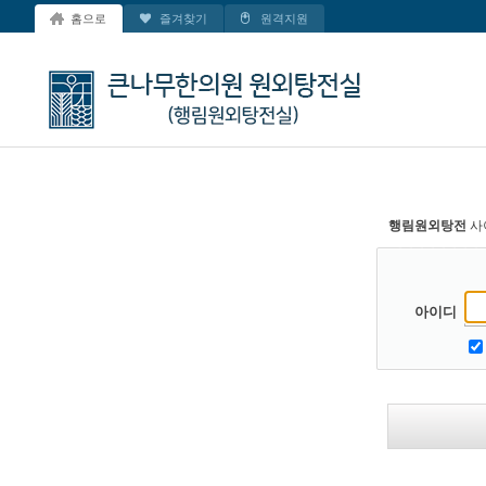
홈으로
즐겨찾기
원격지원
행림원외탕전
사
아이디