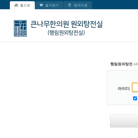
홈으로
즐겨찾기
원격지원
행림원외탕전
사
아이디