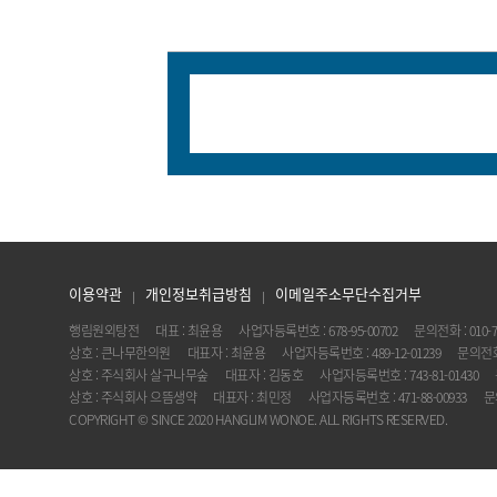
이용약관
개인정보취급방침
이메일주소무단수집거부
행림원외탕전
대표 : 최윤용
사업자등록번호 : 678-95-00702
문의전화 : 010-7
상호 : 큰나무한의원
대표자 : 최윤용
사업자등록번호 : 489-12-01239
문의전화 :
상호 : 주식회사 살구나무숲
대표자 : 김동호
사업자등록번호 : 743-81-01430
상호 : 주식회사 으뜸생약
대표자 : 최민정
사업자등록번호 : 471-88-00933
문의
COPYRIGHT © SINCE 2020 HANGLIM WONOE. ALL RIGHTS RESERVED.