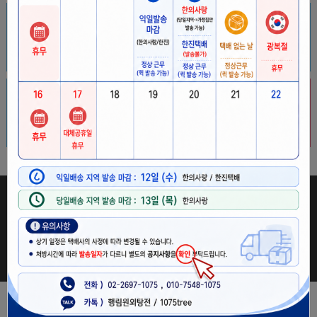
웅담처방
외용제
바로가기
바로가기
견본상품
한약재몰
바로가기
바로가기
이용약관
개인정보취급방침
이메일주소무단수집거부
PC버전
행림원외탕전
대표 : 최윤용
사업자등록번호 : 678-95-00702
문의전화 : 010-7548-1075
유선전화 : 02-2697-1075
팩스번호 : 02-2697-1074
이메일 : 1075tree@naver.com
사업장주소 : 서울특별시 양천구 오목로 183, 4~5층(신정동)
COPYRIGHT © SINCE 2020 HANGLIM WONOE. ALL RIGHTS RESERVED.