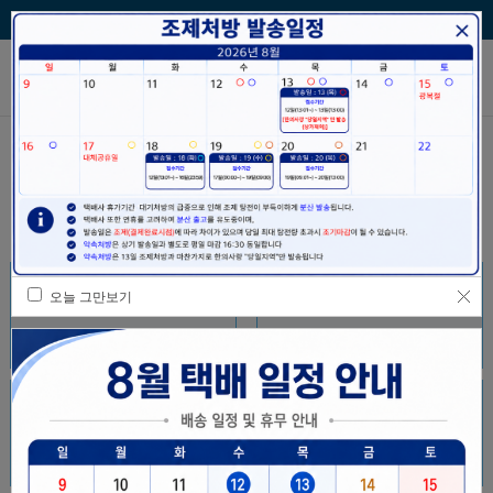
장바구니
주문/배송조회
적립포인트
선결제
행림원외탕전
사이트에 오신 것을 환영합니다.
오늘 그만보기
경옥고/공진단/청심원
농축/일반 환제
바로가기
바로가기
과립제
약속탕약
바로가기
바로가기